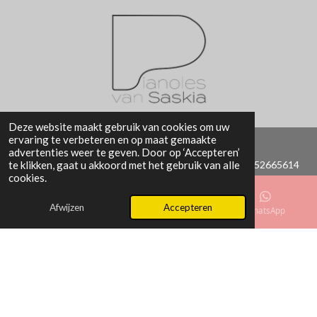
Deze website maakt gebruik van cookies om uw
ervaring te verbeteren en op maat gemaakte
advertenties weer te geven. Door op ‘Accepteren’
Saskia Roos | Halstraat 2 | 1502VG | Zaandam | T: 06-52665614
te klikken, gaat u akkoord met het gebruik van alle
cookies.
| KvK: 69474699 | © 2026 Pianoles van Saskia
Afwijzen
Accepteren
Algemene voorwaarden
|
Privacyverklaring
E-mailadres
Telefoonnummer
WhatsApp
D
S
D
e
h
e
Powered by
JouwWeb
l
a
l
e
r
e
n
e
n